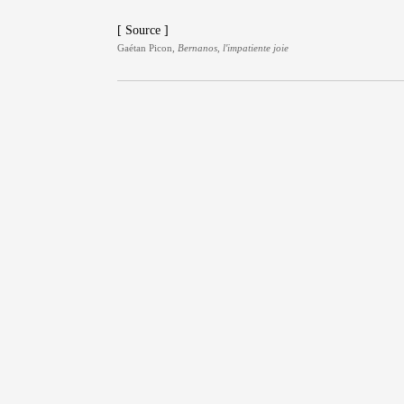
[ Source ]
Gaétan Picon,
Bernanos, l'impatiente joie